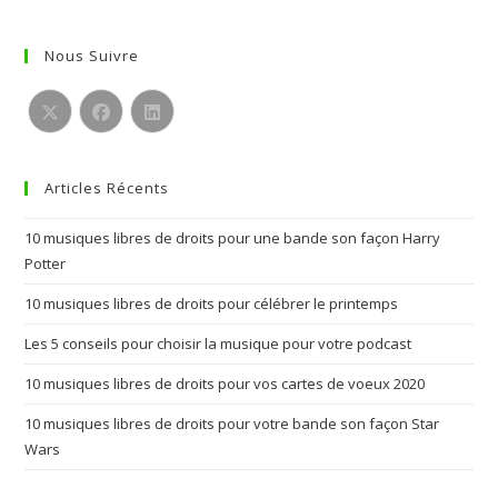
Nous Suivre
S’ouvre
S’ouvre
S’ouvre
dans
dans
dans
Articles Récents
un
un
un
nouvel
nouvel
nouvel
10 musiques libres de droits pour une bande son façon Harry
onglet
onglet
onglet
Potter
10 musiques libres de droits pour célébrer le printemps
Les 5 conseils pour choisir la musique pour votre podcast
10 musiques libres de droits pour vos cartes de voeux 2020
10 musiques libres de droits pour votre bande son façon Star
Wars