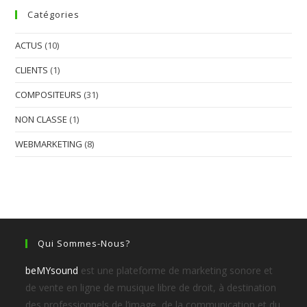
Catégories
ACTUS
(10)
CLIENTS
(1)
COMPOSITEURS
(31)
NON CLASSE
(1)
WEBMARKETING
(8)
Qui Sommes-Nous?
beMYsound
est une plateforme de marketing sonore et
de vente en ligne de musique libre de droit, à destination
des professionnels de l’image, de la communication et du