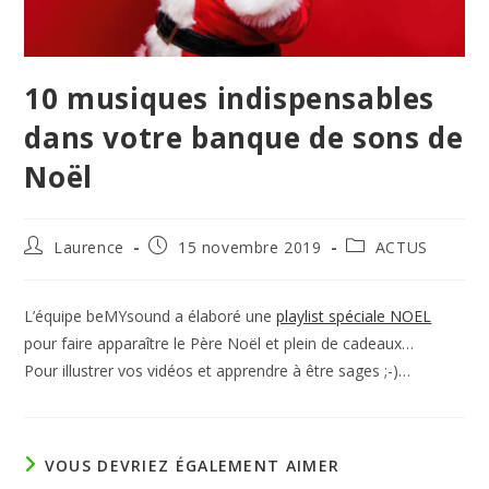
10 musiques indispensables
dans votre banque de sons de
Noël
Auteur/autrice
Publication
Post
Laurence
15 novembre 2019
ACTUS
de
publiée :
category:
la
publication :
L’équipe beMYsound a élaboré une
playlist spéciale NOEL
pour faire apparaître le Père Noël et plein de cadeaux…
Pour illustrer vos vidéos et apprendre à être sages ;-)…
VOUS DEVRIEZ ÉGALEMENT AIMER