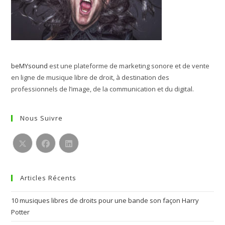
beMYsound
est une plateforme de marketing sonore et de vente
en ligne de musique libre de droit, à destination des
professionnels de l’image, de la communication et du digital.
Nous Suivre
S’ouvre
S’ouvre
S’ouvre
dans
dans
dans
Articles Récents
un
un
un
nouvel
nouvel
nouvel
10 musiques libres de droits pour une bande son façon Harry
onglet
onglet
onglet
Potter