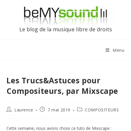
Skip
to
content
Le blog de la musique libre de droits
Menu
Les Trucs&Astuces pour
Compositeurs, par Mixscape
Auteur/autrice
Publication
Post
Laurence
7 mai 2019
COMPOSITEURS
de
publiée :
category:
la
publication :
Cette semaine, nous avons choisi ce tuto de Mixscape :